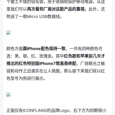
个做工不错的毡毛袋，用于收纳和保护移动电源，从这
里我们可以
再次看到厂商对这款产品的重视
。此外，还
附送了一根Micro USB数据线。
颜色方面
跟iPhone配色保持一致
，一共有四种颜色可
选：黑、银、红、玫瑰金。其中
红色款和苹果前几天才
推出的红色特别版iPhone7简直是绝配
，厂商眼光之敏
锐和动作之迅速实在让人佩服，那么接下来我们就以红
色型号为例进行展示。
正面仅有ICONFLANG的品牌Logo，右下方为四颗很小