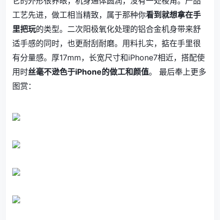
它的外形很养眼，机身通体圆润，没有一处棱角。产品
工艺先进，做工相当精致，属于那种你
看到就想拿在手
里把玩
的类型。二次阳极氧化处理的铝合金机身带来舒
适手感的同时，也更耐刮耐磨。用料扎实，掂在手里很
有分量感。厚17mm，长宽尺寸和iPhone7相近，搭配使
用时
丝毫不逊色于iPhone的做工和颜值
。 最后奉上更多
图赏：