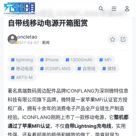
为iPhone而生 ICONFLANG苹果MFi
自带线移动电源开箱图赏
oncletao
2017-04-07
·
新闻
lightning
iPhone
12000mAh
MFi
移动电源
ICONFLANG
自带线
微特
ARTS-M
著名高端数码周边配件品牌ICONFLANG为深圳微特信息
科技有限公司旗下品牌，微特是一家苹果MFi认证官方授
权厂商，拥有十余年的消费电子产品全产业链生产制造
经验。ICONFLANG刚刚上市了一款移动电源，它
整机都
通过了苹果MFi认证
，不仅
自带Lightning充电线
，实用
性强，还有着超高的颜值和精致的做工，简直就是为