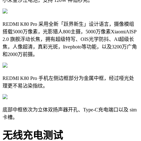
小米金沙江电池，支持 120W 神仙秒充。
REDMI K80 Pro 采用全新「跃界新生」设计语言，摄像模组
搭载5000万像素，
光影猎人800主摄，5000万像素XiaomiAISP
2.0
旗舰浮动长焦，拥有超级特写、OIS光学防抖、Al超级长
焦，人像超清，真彩光斑，livephoto等功能，以及3200万广角
和2000万前摄。
REDMI K80 Pro 手机左侧边框部分为
金属中框，经过哑光处
理更不易沾染指纹。
底部中框依次为立体双扬声器开孔、Type-C充电端口以及 sim
卡槽。
无线充电测试