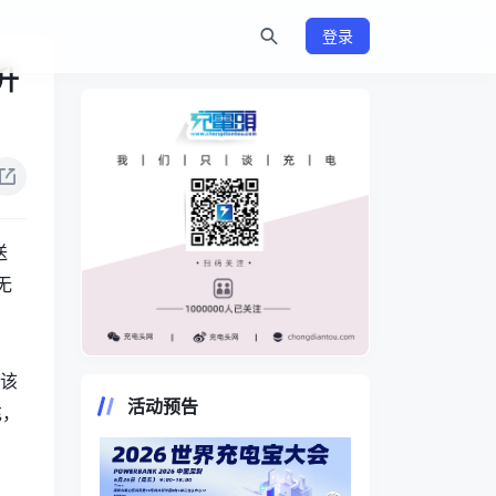
登录
升
送
无
https://www.chongdiantou.com/
配该
活动预告
充，