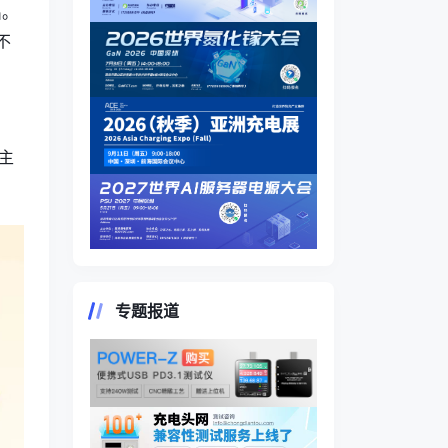
出。
不
。
，
面主
专题报道