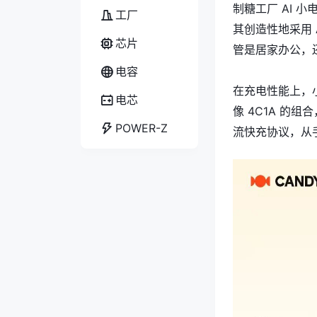
制糖工厂 AI
工厂
其创造性地采用 
芯片
管是居家办公，
电容
在充电性能上，
电芯
像 4C1A 的组
POWER-Z
流快充协议，从