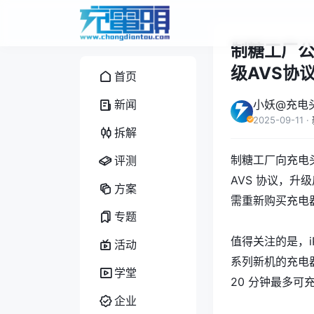
制糖工厂公
级AVS协议
首页
新闻
小妖@充电
2025-09-11
·
拆解
制糖工厂向充电头
评测
AVS 协议，升级
方案
需重新购买充电器
专题
值得关注的是，iP
活动
系列新机的充电器品
学堂
20 分钟最多可充
企业