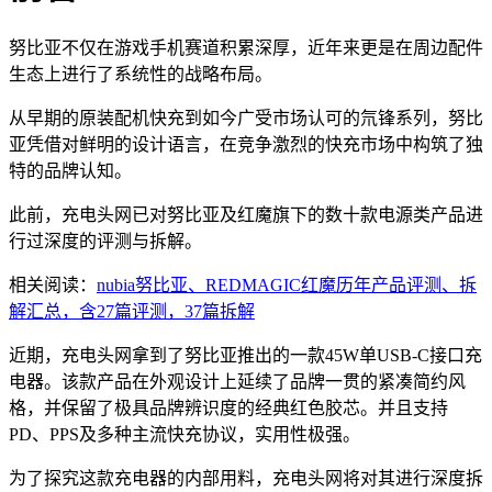
努比亚不仅在游戏手机赛道积累深厚，近年来更是在周边配件
生态上进行了系统性的战略布局。
从早期的原装配机快充到如今广受市场认可的氘锋系列，努比
亚凭借对鲜明的设计语言，在竞争激烈的快充市场中构筑了独
特的品牌认知。
此前，充电头网已对努比亚及红魔旗下的数十款电源类产品进
行过深度的评测与拆解。
相关阅读：
nubia努比亚、REDMAGIC红魔历年产品评测、拆
解汇总，含27篇评测，37篇拆解
近期，充电头网拿到了努比亚推出的一款45W单USB-C接口充
电器。该款产品在外观设计上延续了品牌一贯的紧凑简约风
格，并保留了极具品牌辨识度的经典红色胶芯。并且支持
PD、PPS及多种主流快充协议，实用性极强。
为了探究这款充电器的内部用料，充电头网将对其进行深度拆