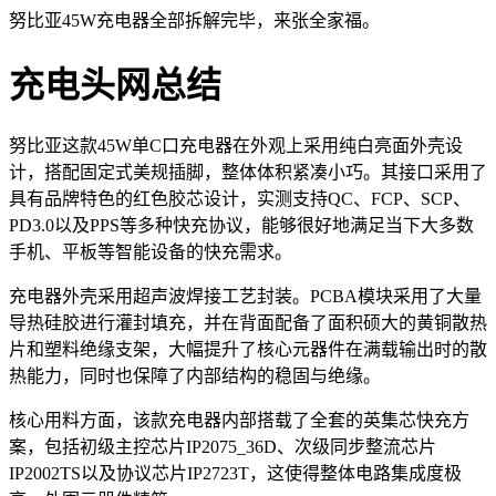
努比亚45W充电器全部拆解完毕，来张全家福。
充电头网总结
努比亚这款45W单C口充电器在外观上采用纯白亮面外壳设
计，搭配固定式美规插脚，整体体积紧凑小巧。其接口采用了
具有品牌特色的红色胶芯设计，实测支持QC、FCP、SCP、
PD3.0以及PPS等多种快充协议，能够很好地满足当下大多数
手机、平板等智能设备的快充需求。
充电器外壳采用超声波焊接工艺封装。PCBA模块采用了大量
导热硅胶进行灌封填充，并在背面配备了面积硕大的黄铜散热
片和塑料绝缘支架，大幅提升了核心元器件在满载输出时的散
热能力，同时也保障了内部结构的稳固与绝缘。
核心用料方面，该款充电器内部搭载了全套的英集芯快充方
案，包括初级主控芯片IP2075_36D、次级同步整流芯片
IP2002TS以及协议芯片IP2723T，这使得整体电路集成度极