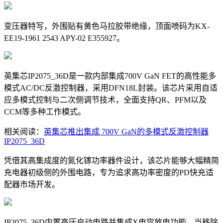
变压器特写，外围贴有黄色马拉胶带绝缘，顶面喷码为KX-
EE19-1961 2543 APY-02 E355927。
英集芯IP2075_36D是一款内部集成700V GaN FET的高性能多
模式AC/DC反激控制器，采用DFN18L封装。该芯片采用自适
应多模式控制与二次侧调节技术，全面支持QR、PFM以及
CCM等多种工作模式。
相关阅读：
英集芯推出集成 700V GaN的多模式反激控制器
IP2075_36D
凭借其高集成度的氮化镓功率器件设计，该芯片能够大幅精简
充电器初级侧的外围电路，专为追求高功率密度的PD快充适
配器市场开发。
IP2075_36D内置高压启动电路并集成X电容放电功能。当移除