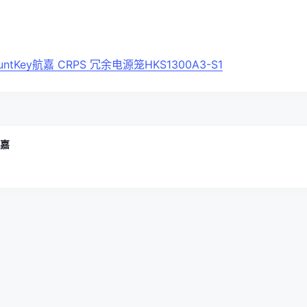
tKey航嘉 CRPS 冗余电源笼HKS1300A3-S1
航嘉