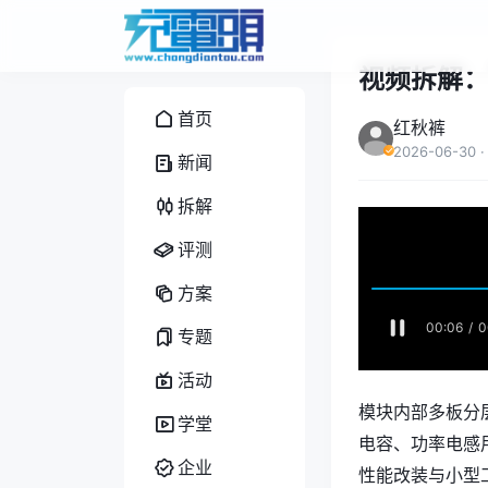
视频拆解：
首页
红秋裤
2026-06-30
·
新闻
拆解
评测
方案
专题
活动
模块内部多板分层
学堂
电容、功率电感用
企业
性能改装与小型