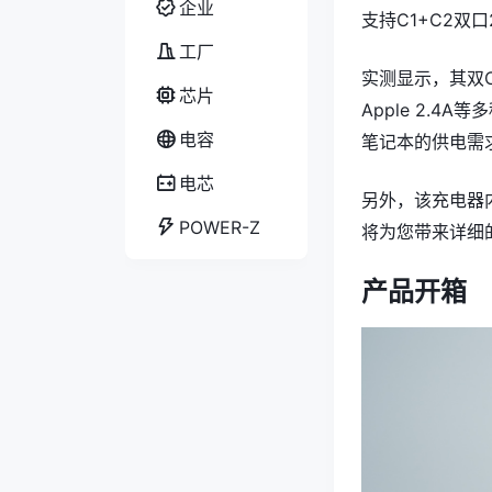
企业
支持C1+C2双
工厂
实测显示，其双C口
芯片
Apple 2.
电容
笔记本的供电需
电芯
另外，该充电器
POWER-Z
将为您带来详细
产品开箱