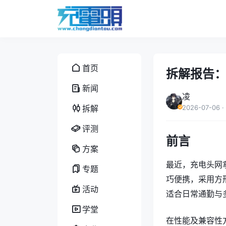
首页
拆解报告：
新闻
凌
拆解
2026-07-06
·
评测
前言
方案
最近，充电头网拿
专题
巧便携，采用方
活动
适合日常通勤与
学堂
在性能及兼容性