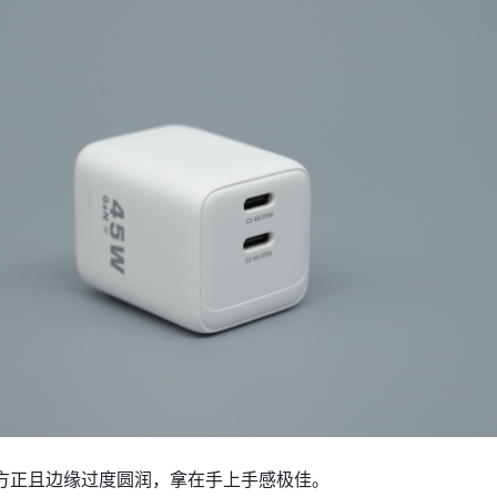
方正且边缘过度圆润，拿在手上手感极佳。