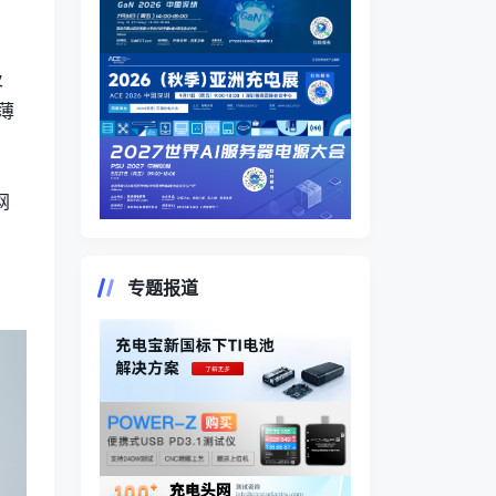
及
薄
网
专题报道