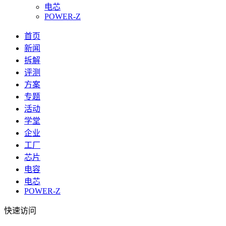
电芯
POWER-Z
首页
新闻
拆解
评测
方案
专题
活动
学堂
企业
工厂
芯片
电容
电芯
POWER-Z
快速访问