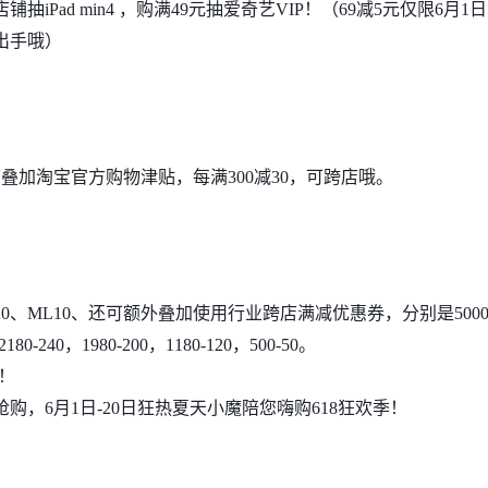
铺抽iPad min4 ，购满49元抽爱奇艺VIP！（69减5元仅限6月1
出手哦）
叠加淘宝官方购物津贴，每满300减30，可跨店哦。
0、ML10、还可额外叠加使用行业跨店满减优惠券，分别是5000
2180-240，1980-200，1180-120，500-50。
！
购，6月1日-20日狂热夏天小魔陪您嗨购618狂欢季！