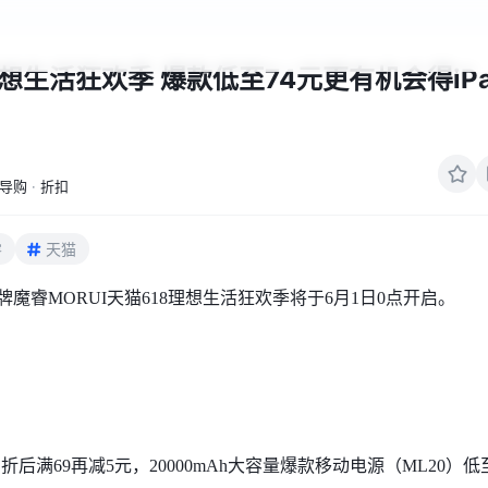
理想生活狂欢季 爆款低至74元更有机会得iPa
导购
·
折扣
睿
天猫
牌魔睿MORUI天猫618理想生活狂欢季将于6月1日0点开启。
后满69再减5元，20000mAh大容量爆款移动电源（ML20）低