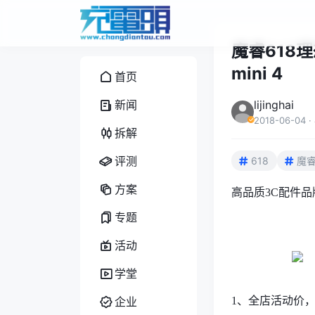
魔睿618
mini 4
首页
新闻
lijinghai
2018-06-04
·
拆解
评测
618
魔
方案
高品质3C配件品
专题
活动
学堂
企业
1
、全店活动价，折