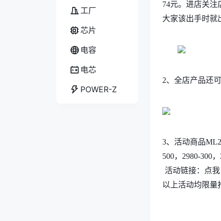
74元。
进店关注店
工厂
大家该出手时就
芯片
电容
电芯
2
、全店产品还可
POWER-Z
3
、活动商品ML2
500，2980-300，
点我
活动链接：
以上活动均限量抢
..
..