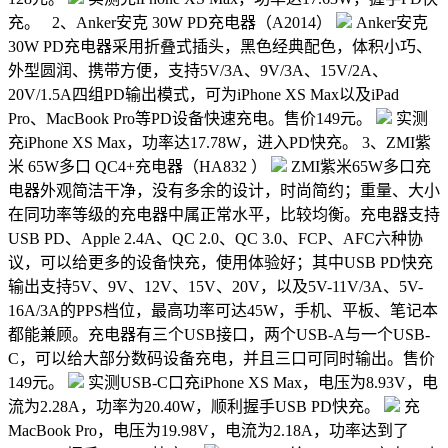
充。 2、Anker安克 30W PD充电器（A2014）
Anker安克
30W PD充电器采用折叠式插头，黑色经典配色，体积小巧、
外型圆润、携带方便，支持5V/3A、9V/3A、15V/2A、
20V/1.5A四组PD输出模式，可为iPhone XS Max以及iPad
Pro、MacBook Pro等PD设备快速充电。售价149元。
实测
充iPhone XS Max，功率达17.78W，进入PD快充。 3、ZMI紫
米 65W多口 QC4+充电器（HA832 ）
ZMI紫米65W多口充
电器外观简洁干净，没有多余的设计，时尚简约；重量、大小
在同功率等级的充电器中属正常水平，比较均衡。充电器支持
USB PD、Apple 2.4A、QC 2.0、QC 3.0、FCP、AFC六种协
议，可以给更多的设备快充，使用体验好；其中USB PD快充
输出支持5V、9V、12V、15V、20V，以及5V-11V/3A、5V-
16A/3A的PPS档位，最高功率可达45W，手机、平板、笔记本
都能兼顾。充电器有三个USB接口，两个USB-A与一个USB-
C，可以给大部分数码设备充电，并且三口可同时输出。售价
149元。
实测USB-C口充iPhone XS Max，电压为8.93V，电
流为2.28A，功率为20.40W，顺利握手USB PD快充。
充
MacBook Pro，电压为19.98V，电流为2.18A，功率达到了