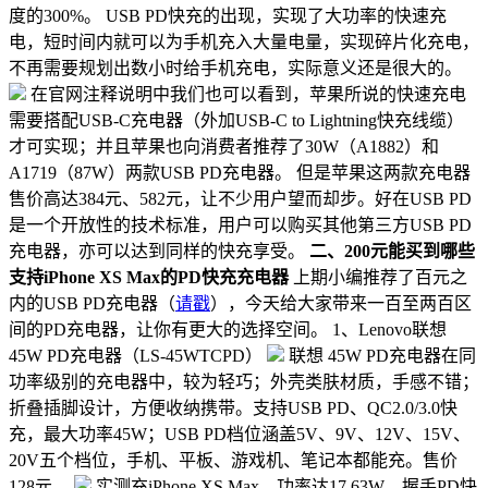
度的300%。 USB PD快充的出现，实现了大功率的快速充
电，短时间内就可以为手机充入大量电量，实现碎片化充电，
不再需要规划出数小时给手机充电，实际意义还是很大的。
在官网注释说明中我们也可以看到，苹果所说的快速充电
需要搭配USB-C充电器（外加USB-C to Lightning快充线缆）
才可实现；并且苹果也向消费者推荐了30W（A1882）和
A1719（87W）两款USB PD充电器。 但是苹果这两款充电器
售价高达384元、582元，让不少用户望而却步。好在USB PD
是一个开放性的技术标准，用户可以购买其他第三方USB PD
充电器，亦可以达到同样的快充享受。
二、200元能买到哪些
支持iPhone XS Max的PD快充充电器
上期小编推荐了百元之
内的USB PD充电器（
请戳
），今天给大家带来一百至两百区
间的PD充电器，让你有更大的选择空间。 1、Lenovo联想
45W PD充电器（LS-45WTCPD）
联想 45W PD充电器在同
功率级别的充电器中，较为轻巧；外壳类肤材质，手感不错；
折叠插脚设计，方便收纳携带。支持USB PD、QC2.0/3.0快
充，最大功率45W；USB PD档位涵盖5V、9V、12V、15V、
20V五个档位，手机、平板、游戏机、笔记本都能充。售价
128元。
实测充iPhone XS Max，功率达17.63W，握手PD快