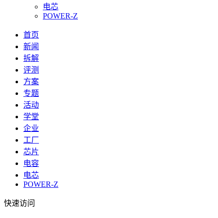
电芯
POWER-Z
首页
新闻
拆解
评测
方案
专题
活动
学堂
企业
工厂
芯片
电容
电芯
POWER-Z
快速访问