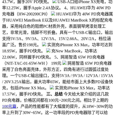
43.7W，握手20V PD快充。
USB-A口给iPhone XS充电，功
率12.25W，握手Apple 2.4A协议。 4、HUAWEI华为 40W PD
充电器（HW-200200CP0）
HUAWEI华为 40W PD充电器属
于HUAWEI MateBook E以及HUAWEI MateBook X的标配充电
器，采用纯白色的阻燃PC材质外壳，表面钢琴烤漆处理工
艺，非常光滑，插脚不可折叠。具有一个USB-C输出口，输出
支持5V/3A、9V/3A、12V/3A、15V/2.66A、20V/2A，档位涵
盖广泛。售价198元。
实测充iPhoone XS Max，功率可达到
18.95W，握手PD快充。
充New MacBook，功率达
22.06W，同样握手PD快充。 5、网易智造 65W PD充电器
（NIT-TAC-01-65W-WH ） 199元
网易智造 65W PD充电器
采用了白色亮面壳体，外形方正，四角有进行过圆弧过度处
理。一个USB-C输出接口，支持5V3A / 9V3A / 12V3A / 15V3A
/ 20V3.25A输出，最大功率65W，能给市面上大多数PD设备快
充，包括iPhone XS Max。
实测充iPhone XS Max，功率达
17.57W，握手PD快充。
三、总结
今天给大家介绍的这几款
PD充电器，价格区间都在100元~200元之间。相比于上期的
100元篇
，产品的性能都有了大幅度的提升，从18W~30W的功
率上升到了30W~65W。这一功率段的PD充电器除了可以给