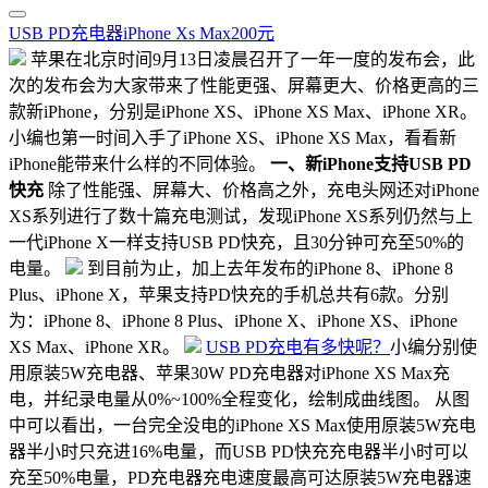
USB PD
充电器
iPhone Xs Max
200元
苹果在北京时间9月13日凌晨召开了一年一度的发布会，此
次的发布会为大家带来了性能更强、屏幕更大、价格更高的三
款新iPhone，分别是iPhone XS、iPhone XS Max、iPhone XR。
小编也第一时间入手了iPhone XS、iPhone XS Max，看看新
iPhone能带来什么样的不同体验。
一、新iPhone支持USB PD
快充
除了性能强、屏幕大、价格高之外，充电头网还对iPhone
XS系列进行了数十篇充电测试，发现iPhone XS系列仍然与上
一代iPhone X一样支持USB PD快充，且30分钟可充至50%的
电量。
到目前为止，加上去年发布的iPhone 8、iPhone 8
Plus、iPhone X，苹果支持PD快充的手机总共有6款。分别
为：iPhone 8、iPhone 8 Plus、iPhone X、iPhone XS、iPhone
XS Max、iPhone XR。
USB PD充电有多快呢？
小编分别使
用原装5W充电器、苹果30W PD充电器对iPhone XS Max充
电，并纪录电量从0%~100%全程变化，绘制成曲线图。 从图
中可以看出，一台完全没电的iPhone XS Max使用原装5W充电
器半小时只充进16%电量，而USB PD快充充电器半小时可以
充至50%电量，PD充电器充电速度最高可达原装5W充电器速