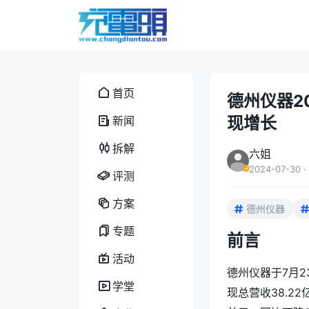
首页
德州仪器2
现增长
新闻
拆解
六姐
2024-07-30
·
评测
方案
德州仪器
专题
前言
活动
德州仪器于7月2
学堂
现总营收38.22