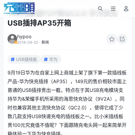
149元兼容FCP和QC2.0 华为快充
USB插排AP35开箱
hypoo
2016-09-20
·
新闻
USB插线板
华为
9月19日
华为
在自家上网上商城上架了旗下第一款插线板
产品-华为快充插排（AP35），149元的售价相较市面上
普通的USB插排贵出一截，特点在于其USB充电模块支
持华为&荣耀手机所采用的海思快充协议（9V2A），同
时也兼容其他主流快充协议（
QC2.0
），使得它成了少
数几款支持USB快速充电的插线板之一。比
小米
插线板
贵100元究竟值不值呢？下面跟随充电头网一起来简单开
箱体验一下华为快充插排。