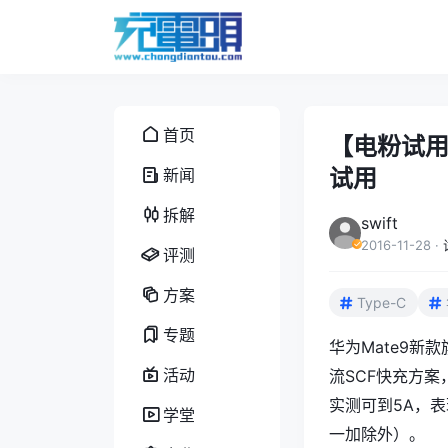
首页
【电粉试用第
试用
新闻
拆解
swift
2016-11-28
·
评测
方案
Type-C
专题
华为
Mate9新
活动
流SCF快充方案
实测可到5A，
学堂
一加除外）。