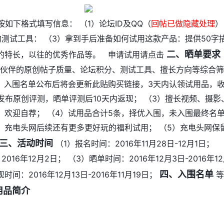
按如下格式填写信息： （1）论坛ID及QQ（
回帖已做隐藏处理
）
的测试工具： （3）拿到手后准备如何试用这款产品：提供50字
二、晒单要求
的特长，以往的优秀作品等。
申请试用请点击
小伙伴的原创帖子质量、论坛积分、测试工具、擅长方向等综合
2）入围名单公布后将会更新此贴购买链接，3天内认领试用品，
发布原创评测，晒单评测后10天内返现； （3）擅长视频、摄影
，欢迎自荐； （4）试用品合计5条，择优入围，未入围最终名
，充电头网后续还有更多更好玩的福利试用； （5）充电头网保
三、活动时间
（1）报名时间：2016年11月28日-12月1日；
016年12月2日； （3）晒单时间：2016年12月3日-2016年1
四、入围名单
时间：2016年12月13日-2016年11月19日；
等
用品简介