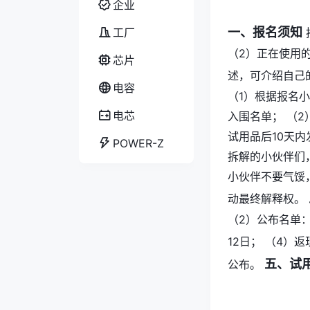
企业
一、报名须知
工厂
（2）正在使用
芯片
述，可介绍自己
电容
（1）根据报名
电芯
入围名单； （
试用品后10天内
POWER-Z
拆解的小伙伴们
小伙伴不要气馁
动最终解释权。
（2）公布名单：2
12日； （4）返现
五、试
公布。