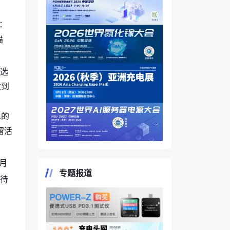
：
描
筛选
收到
、
单的
留活
2月
专题报道
待