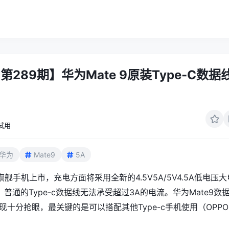
289期】华为Mate 9原装Type-C数据
试用
华为
Mate9
5A
款旗舰手机上市，充电方面将采用全新的4.5V5A/5V4.5A低电压大
，普通的
Type-c
数据线无法承受超过3A的电流。
华为
Mate9数
表现十分抢眼，最关键的是可以搭配其他
Type-c
手机使用（OPP