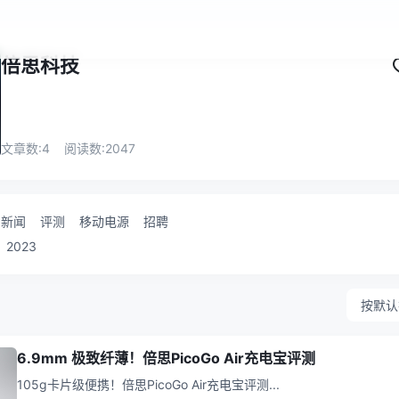
倍思科技
文章数:
4
阅读数:
2047
新闻
评测
移动电源
招聘
2023
按默认
6.9mm 极致纤薄！倍思PicoGo Air充电宝评测
105g卡片级便携！倍思PicoGo Air充电宝评测
...