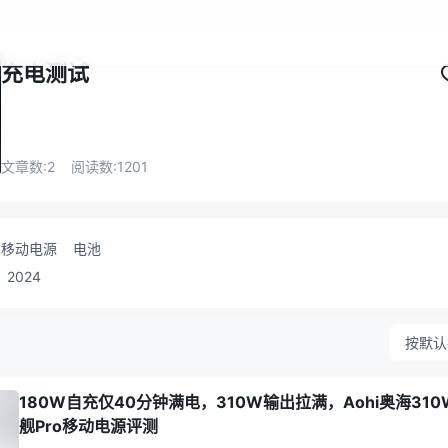
充电测试
文章数:
2
阅读数:
1201
移动电源
电池
2024
按默认
180W自充仅40分钟满电，310W输出拉满，Aohi奥海310
舰Pro移动电源评测