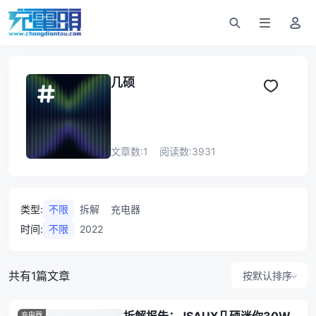
几硕
文章数:
1
阅读数:
3931
类型
:
不限
拆解
充电器
时间
:
不限
2022
共有1篇文章
按默认排序
充电器