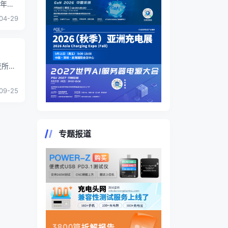
04-29
09-25
专题报道