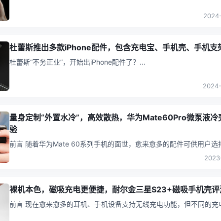
手机抓拍重要瞬间的消费者而言是一次不小升级。这个按键的加入，
..
2024-
杜蕾斯推出多款iPhone配件，包含充电宝、手机壳、手机支
杜蕾斯“不务正业”，开始出iPhone配件了？
...
2024-
量身定制“外置水冷”，高效散热，华为Mate60Pro微泵液冷
验
前言 随着华为Mate 60系列手机的面世，愈来愈多的配件可供用户选择，同
时，华为可推出一款针对该系列手机散热能力的手机壳。充电头网也
..
2023
裸机本色，磁吸充电更便捷，耐尔金三星S23+磁吸手机壳评
前言 现在愈来愈多的耳机、手机设备支持无线充电功能，但不同的充电产
品材质不同，或会出现充电定位不准、桌面震动后断连等情况，非常