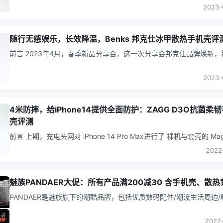
用
...
2023-
随行无感娱乐，长效降温，Benks 邦克仕冰甲散热手机壳评
前言 2023年4月，春季新品分享会，这一次分享会邦克仕品牌焕新，将品
牌理念升级为“护你所爱Protect better”，旨为打造高
...
2023-
4米防摔，给iPhone14提供全面防护：ZAGG D3O抗菌柔
壳评测
前言 上期，充电头网对 iPhone 14 Pro Max进行了 裸机与套壳的 MagSafe
无线磁吸充电不同之处，感兴趣的小伙伴可
...
2022
魅族PANDAER大促：所有产品满200减30 含手机壳、散热
PANDAER是魅族旗下的潮酷品牌，包括优质数码配件/潮流生活周边/
桌面出行等产品。 8月8日-8月11日，魅族PANDAER熊猫
...
2022-