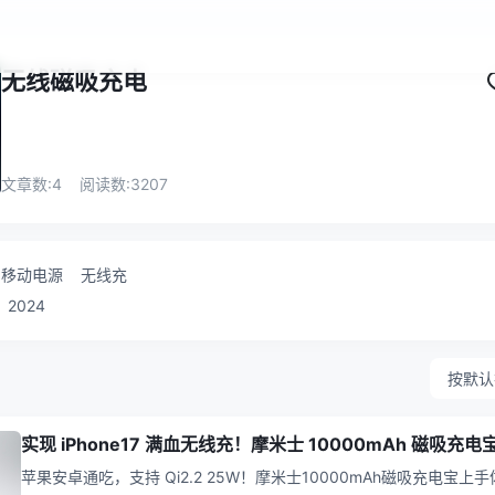
无线磁吸充电
文章数:
4
阅读数:
3207
移动电源
无线充
2024
按默认
实现 iPhone17 满血无线充！摩米士 10000mAh 磁吸充电
苹果安卓通吃，支持 Qi2.2 25W！摩米士10000mAh磁吸充电宝上