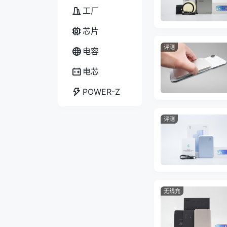
工厂
芯片
评测
电容
电芯
POWER-Z
评测
无线充