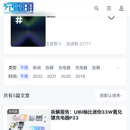
柚比
文章数:
5
阅读数:
22717
类型
:
不限
新闻
拆解
充电器
充电器
投稿
研讨会
时间
:
不限
2022
2021
2020
2019
共有5篇文章
按默认排序
拆解报告：UIBI柚比迷你33W氮化
充电器
镓充电器P33