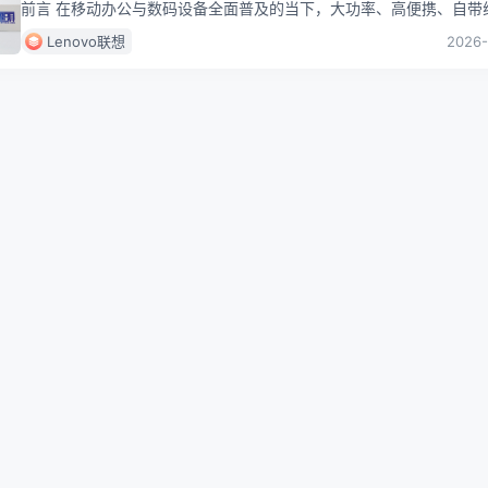
前言 在移动办公与数码设备全面普及的当下，大功率、高便携、自带
的充电宝已成为商务人士、数码爱好者的刚需装备，thinkplus推出
...
Lenovo联想
2026-