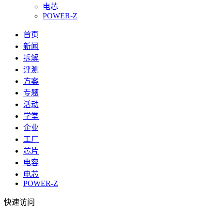
电芯
POWER-Z
首页
新闻
拆解
评测
方案
专题
活动
学堂
企业
工厂
芯片
电容
电芯
POWER-Z
快速访问