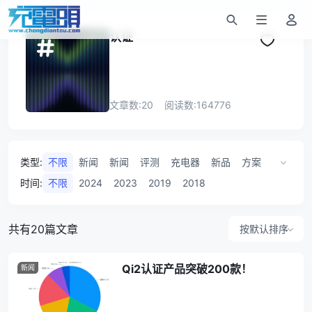
认证
文章数:
20
阅读数:
164776
类型
:
不限
新闻
新闻
评测
充电器
新品
方案
投稿
研讨会
事件
无线充
数据
时间
:
不限
2024
2023
2019
2018
共有20篇文章
按默认排序
Qi2认证产品突破200款！
新闻