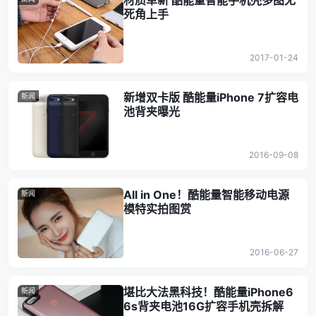
材质革新 酷能量智能手机壳多图无
死角上手
2017-01-24
新增双卡版 酷能量iPhone 7扩容电
新闻
池背夹曝光
2016-09-08
All in One！酷能量智能移动电源
新闻
模特实拍图赏
2016-06-27
堪比大法黑科技！酷能量iPhone6
新闻
6s背夹电池16G扩容手机壳拆解