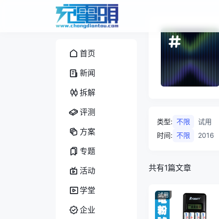
首页
新闻
拆解
评测
类型
:
不限
试用
方案
时间
:
不限
2016
专题
共有1篇文章
活动
学堂
试用
企业