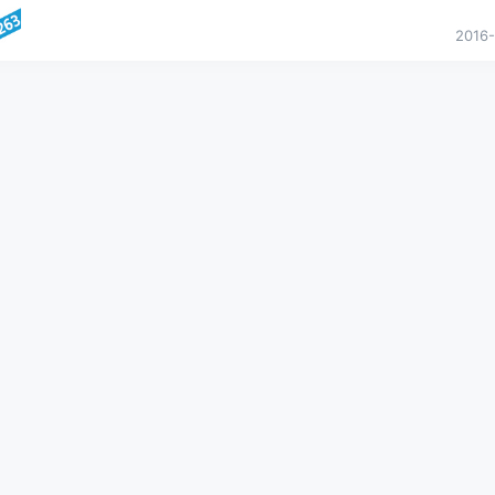
电池周边产品的设计、生产、销售及售后服务为一体的专业电源解决
司。本次
...
2016-