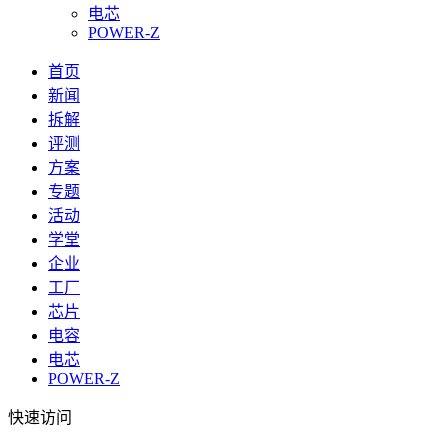
电芯
POWER-Z
首页
新闻
拆解
评测
方案
专题
活动
学堂
企业
工厂
芯片
电容
电芯
POWER-Z
快速访问