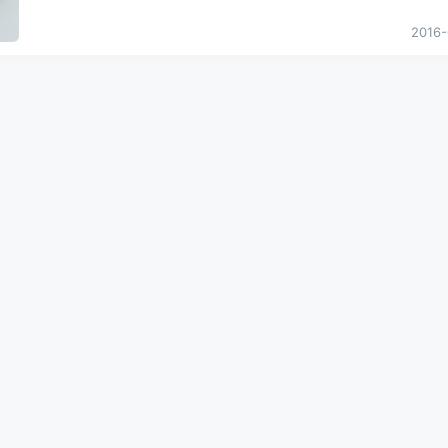
淆，乃至不清楚使用何种充电器，多功能充电器的出现就是要解决这
的。这
...
2016-