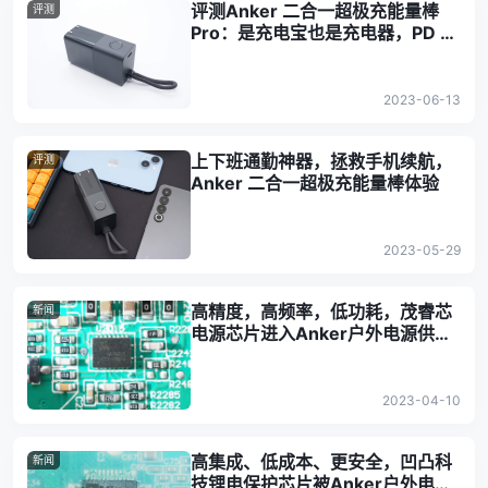
评测Anker 二合一超极充能量棒
评测
Pro：是充电宝也是充电器，PD 快
充更在行
2023-06-13
上下班通勤神器，拯救手机续航，
评测
Anker 二合一超极充能量棒体验
2023-05-29
高精度，高频率，低功耗，茂睿芯
新闻
电源芯片进入Anker户外电源供应
链
2023-04-10
高集成、低成本、更安全，凹凸科
新闻
技锂电保护芯片被Anker户外电源