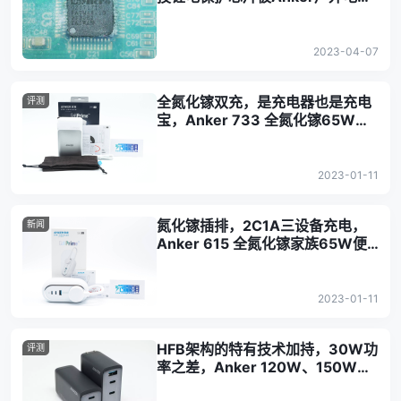
采用
2023-04-07
全氮化镓双充，是充电器也是充电
评测
宝，Anker 733 全氮化镓65W二
合一充电器评测
2023-01-11
氮化镓插排，2C1A三设备充电，
新闻
Anker 615 全氮化镓家族65W便
携插座评测
2023-01-11
HFB架构的特有技术加持，30W功
评测
率之差，Anker 120W、150W氮
化镓充电器评测对比