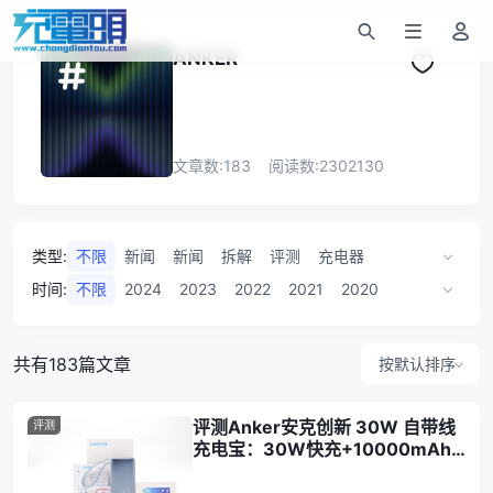
ANKER
文章数:
183
阅读数:
2302130
类型
:
不限
新闻
新闻
拆解
评测
充电器
充电器
移动电源
新品
移动电源
导购
时间
:
不限
2024
2023
2022
2021
2020
无线充
数据线
专题
事件
试用
数据线
2019
2018
2017
2016
车充
发布会
户外电源
车充
数据
折扣
共有183篇文章
按默认排序
清单
评测Anker安克创新 30W 自带线
评测
充电宝：30W快充+10000mAh
大容量，户外出行无担忧