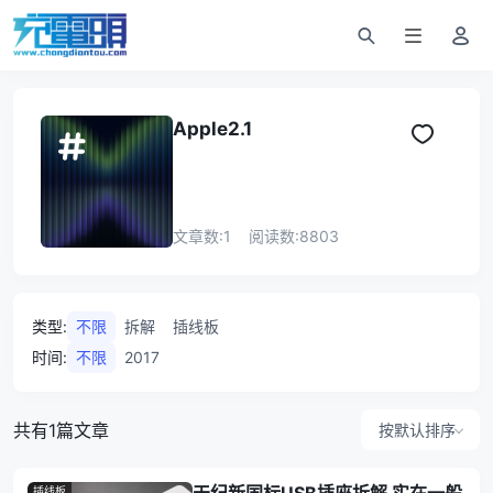
Apple2.1
文章数:
1
阅读数:
8803
类型
:
不限
拆解
插线板
时间
:
不限
2017
共有1篇文章
按默认排序
插线板