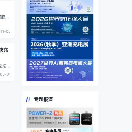
网膜
-11-05
快充
论坛】
8位
...
05-01
专题报道