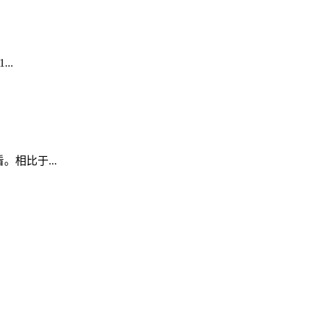
1
...
查看。相比于
...