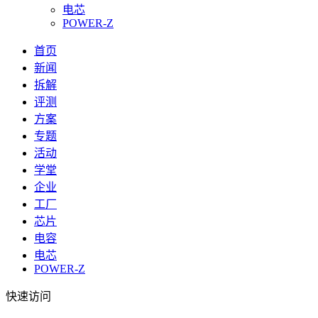
电芯
POWER-Z
首页
新闻
拆解
评测
方案
专题
活动
学堂
企业
工厂
芯片
电容
电芯
POWER-Z
快速访问