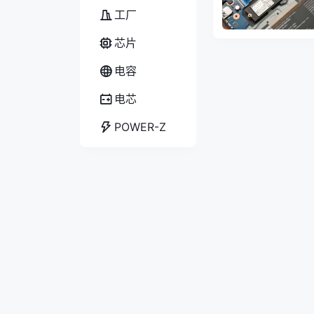
工厂
芯片
电容
电芯
POWER-Z