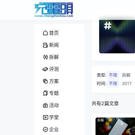
首页
新闻
拆解
评测
类型
:
不限
拆解
方案
时间
:
不限
2017
专题
共有2篇文章
活动
学堂
拆解
企业