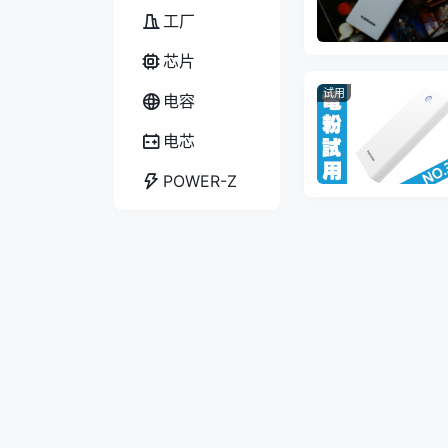
工厂
芯片
试用
电容
电芯
POWER-Z