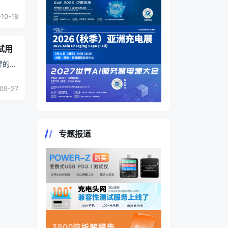
容量、
-10-18
试用
牌的成
面都是
09-27
专题报道