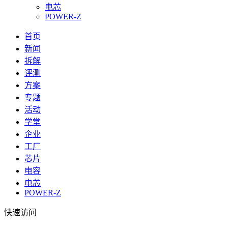
电芯
POWER-Z
首页
新闻
拆解
评测
方案
专题
活动
学堂
企业
工厂
芯片
电容
电芯
POWER-Z
快速访问