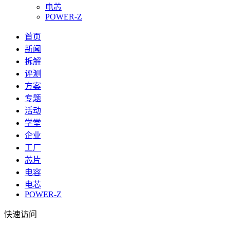
电芯
POWER-Z
首页
新闻
拆解
评测
方案
专题
活动
学堂
企业
工厂
芯片
电容
电芯
POWER-Z
快速访问