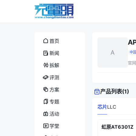
首页
A
A
新闻
中
官网
拆解
评测
方案
产品列表
(1)
专题
芯片
LLC
活动
学堂
虹原AT6301Z