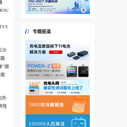
器
MOS/
处
TVS
专题报道
长沙
电路
春”湖
湖南
内外
供性