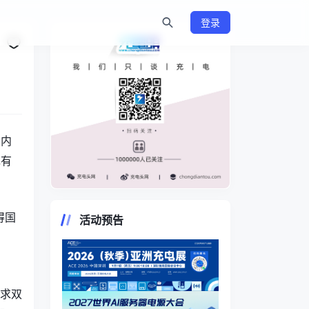
登录
国内
现有
https://www.chongdiantou.com/
得
国
活动预告
和
追求双