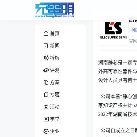
E
中
首页
官网
新闻
拆解
湖南静芯
是一家
评测
外
高可靠性器件
设计人员具有博
方案
专题
公司
本着
“静心
家知识产权共
计
5
活动
2022年湖南省技
学堂
公司
自成立之日
企业