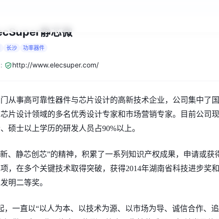
lecSuper静芯微
国
长沙
功率器件
:
http://www.elecsuper.com/
专门从事
高可靠性器件与芯片
设计的高新技术企业
，
公司集中了
与芯片
设计领域的多名优秀设计专家和市场营销专家。目前公司
士、硕士以上学历的研发人员占
90%以上。
创新、静芯创芯”的精神，
积累了一系列知识产权成果，申请
或获
2项
，在多个关键技术取得突破，获得
2014年湖南省科技进步奖
术发明二等奖。
起，一直以
“以人为本、以技术为源、以市场为导、诚信合作、