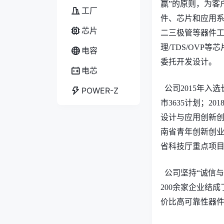
赢”
的原则，为客
工厂
件、芯片和应用
芯片
二三极管等器件
理
/TDS/OVP
电容
委托开发
设计
。
电芯
公司
2015年入
POWER-Z
市3635计划；2
设计与应用创新
南省青年创新创
省科技厅重点项
公司
坚持
“
诚信与
200余家企业
结成
价比
高可靠性器