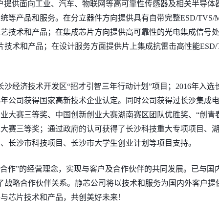
户提供
面向工业、汽车、物联网等高可靠性传感器及相关半导体
系统等
产品和服务。
在分立器件方向
提供
具有自带完整
ESD/TVS/
工艺技术
和产品；在集成芯片方向提供高可靠性的光电集成信号
等芯片技术和产品；
在设计服务方面提供
片上集成抗雷击高性能
ESD/
选长沙经济技术开发区“招才引智三年行动计划”项目；2016年入选
018年公司获得国家高新技术企业认定。
同时
公司获得过长沙集成
创业大赛三等奖、中国创新创业大赛湖南赛区团队优胜奖、
“创青
业大赛三等奖；通过政府的认可获得了长沙科技重大专项项目、
目、长沙市科技项目、长沙市大学生创业计划等项目支持。
合作
”
的经营理念，实现与客户及合作伙伴的共同发展。
已
与国
了战略合作伙伴关系。
静芯
公司将以技术和服务为国内外
客户提
件与芯片技术和
产品，共创美好未来
！