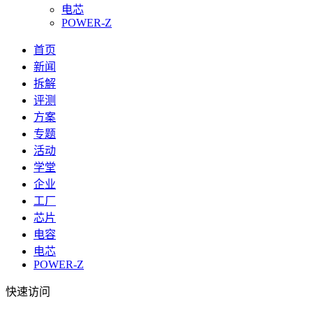
电芯
POWER-Z
首页
新闻
拆解
评测
方案
专题
活动
学堂
企业
工厂
芯片
电容
电芯
POWER-Z
快速访问