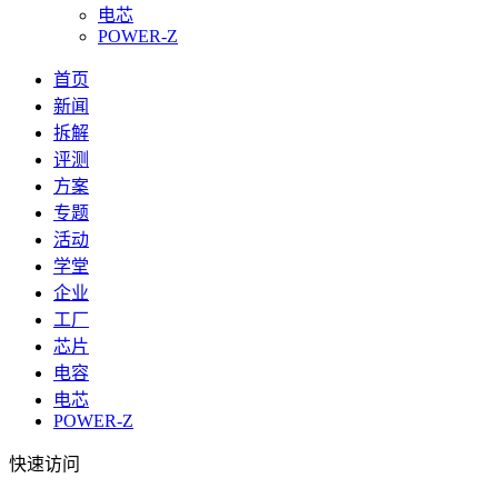
电芯
POWER-Z
首页
新闻
拆解
评测
方案
专题
活动
学堂
企业
工厂
芯片
电容
电芯
POWER-Z
快速访问