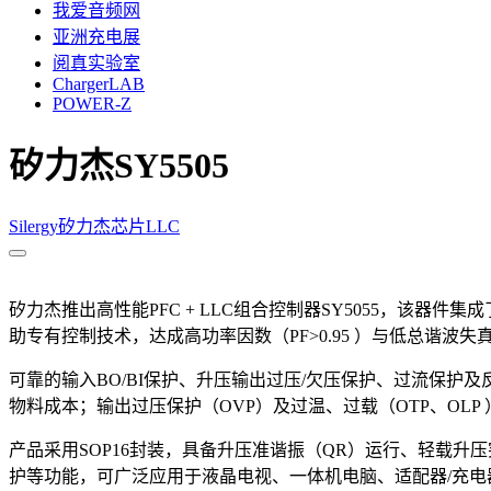
我爱音频网
亚洲充电展
阅真实验室
ChargerLAB
POWER-Z
矽力杰SY5505
Silergy矽力杰
芯片
LLC
矽力杰推出高性能PFC + LLC组合控制器SY5055，该器
助专有控制技术，达成高功率因数（PF>0.95 ）与低总谐波失
可靠的输入BO/BI保护、升压输出过压/欠压保护、过流保
物料成本；输出过压保护（OVP）及过温、过载（OTP、OLP
产品采用SOP16封装，具备升压准谐振（QR）运行、轻载升
护等功能，可广泛应用于液晶电视、一体机电脑、适配器/充