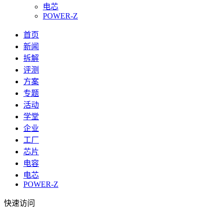
电芯
POWER-Z
首页
新闻
拆解
评测
方案
专题
活动
学堂
企业
工厂
芯片
电容
电芯
POWER-Z
快速访问