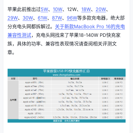
苹果此前推出过
5W
、
10W
、12W、
18W
、
20W
、
29W
、
30W
、
61W
、
87W
、
96W
等多款充电器，绝大部
分充电头网都拆解过。
关于新款MacBook Pro 16的充电
兼容性测试
，充电头网找来了苹果18-140W PD快充家
族，具体的功率、兼容性表现情况请查阅相关评测文
章。