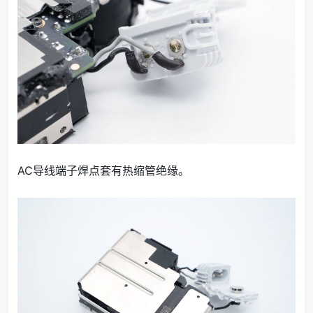
AC导线端子焊点套有热缩管绝缘。