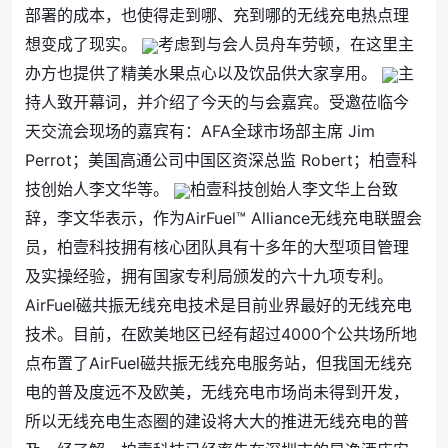
部署的成本，也使得走到哪、充到哪的无线充电热点理
想变成了现实。
考虑到与会人员舟车劳顿，在这里主
办方也提供了精美水果点心以及饮品供大家享用。
主
持人致开幕词，并介绍了今天的与会嘉宾。受邀莅临今
天交流会现场的嘉宾有：AFA全球市场部主席 Jim
Perrot；美国高通公司中国区资深总监 Robert；柏壹科
技创始人李文华等。
柏壹科技创始人李文华上台致
辞，李文华表示，作为AirFuel™ Alliance无线充电联盟会
员，柏壹科技拥有核心团队具有十多年的大型项目管理
及实操经验，拥有国家专利局颁发的六十九项专利。
AirFuel磁共振无线充电技术是目前业界最好的无线充电
技术。目前，在欧美地区已经有超过4000个公共场所地
点布置了AirFuel磁共振无线充电服务站，但我国无线充
电的普及度远不及欧美，无线充电市场尚未得到开发，
所以无线充电生态圈的建设将大大的推进无线充电的普