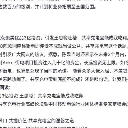
达数百万的级别，并计划将业务拓展至全国范围。
电获聚美优品3亿投资
，引发王思聪吐槽：共享充电宝能成我吃翔
EO陈欧回应称街电即使做不成就当做公益。共享充电宝这个话题
时引发广大网友的热议。据悉，陈欧当时还表示在未来3个月内
对Anker街电项目投资注入几十亿的资金，长远投资无上限。如
下街电，也算是兑现了当时的承诺。 随着众多大佬入局，不差钱
越来越热闹了。共享充电宝到底能不能成？还是那句话，让我们
阅读：
品3亿投资 王思聪：共享充电宝能成我吃翔
共享充电行业高峰论坛暨中国移动电源行业团体标准专家定稿会
风口 共掘价值 共享充电宝的涅磐之道