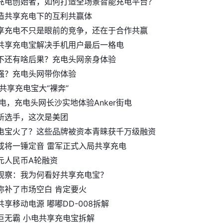
充电创始者，如何打造全场景智能充电平台？
造共享充电下的互利共赢体
享充电不只是眼前的竞争，还在于合作共赢
共享充电宝解决手机用户最后一格电
不还有啥后果？充电头网亲身体验
强？充电头网带你体验
共享充电宝大“裸奔”
电，充电头网长沙实地体验Anker街电
新选手，这次是美团
电宝火了？这些品牌被资本青睐获千万级融资
或将一锤定音 雷军正式入局共享充电
元人民币A轮融资
观察：我为何看好共享充电宝？
弥补了市场空白 肯定要火
享移动电源 嘟嘟DD-008拆解
巨无霸 小电共享充电宝拆解