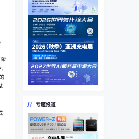
。
，
，聚
今，
的
拭
专题报道
成