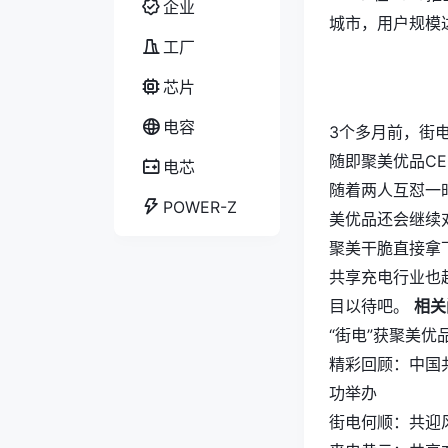
企业
城市，用户规模
工厂
芯片
电容
3个多月前，街
随即聚美优品C
电芯
随着两人互怼一
POWER-Z
美优品还会继续
聚美干脆直接拿
共享充电行业也
目以待吧。
相关
“街电”获聚美优
精彩回顾：中国
功举办
街电何顺：共迎