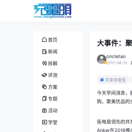
首页
大事件：
新闻
oncletao
拆解
2017-08-31
·
评测
共享充电宝
方案
今天早间消息，
专题
购，聚美优品的全资子
活动
街电是领先的共
学堂
Anker在20