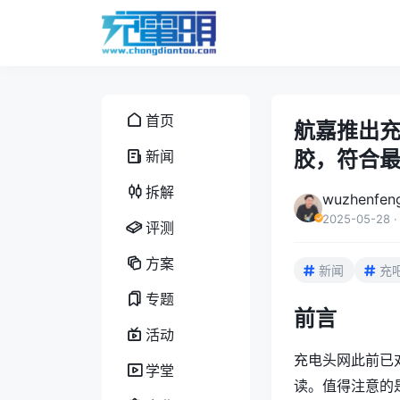
首页
航嘉推出充
胶，符合
新闻
拆解
wuzhenfen
2025-05-28
·
评测
方案
新闻
充
专题
前言
活动
充电头网此前已对
学堂
读。值得注意的是，