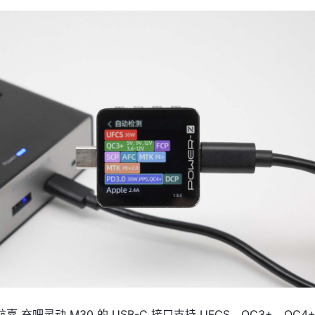
 充吧灵动 M30 的 USB-C 接口支持 UFCS、
QC3+、QC4