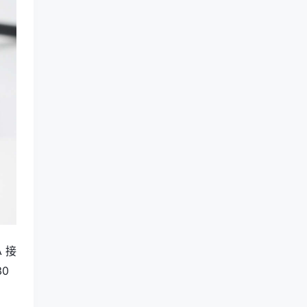
A 接
30