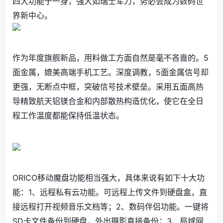
四大功能于一身，强大如瑞士军刀，势必会成为数码世
界新中心。
作为年度旗舰新品，用料做工方面自然是毫不吝啬的。5
面金属，媲美高端手机工艺。深度调教，5面金属信号却
更强，无断点中框，突破信号技术壁垒。采用五面高热
导精致航天铝镁合金和内部散热构造优化，使它在全日
程工作温度都能保持低温状态。
ORICO移动魔盘功能相当强大，具体来说有如下十大功
能：1、远程私有云功能。可远程上传文件到硬盘盒，直
接远程打开视频音乐文档等；2、数码伴侣功能。一键将
SD卡文件备份到硬盘，外出摄影直接备份；3、局域网