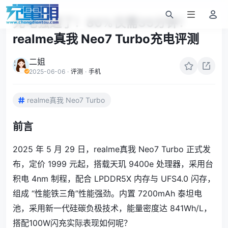
充电强透了！80%仅需35分钟！
realme真我 Neo7 Turbo充电评测
二姐
2025-06-06
·
评测
·
手机
realme真我 Neo7 Turbo
前言
2025 年 5 月 29 日，realme真我 Neo7 Turbo 正式发
布，定价 1999 元起，
搭载天玑 9400e 处理器，采用台
积电 4nm 制程，配合 LPDDR5X 内存与 UFS4.0 闪存，
组成 “性能铁三角”性能强劲。内置 7200mAh 泰坦电
池，采用新一代硅碳负极技术，能量密度达 841Wh/L，
搭配100W闪充实际表现如何呢？