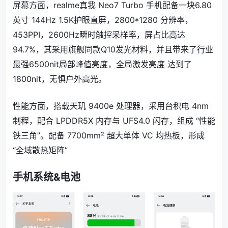
屏幕方面，realme真我 Neo7 Turbo 手机
配备一块6.80
英寸 144Hz 1.5K护眼直屏，
2800*1280 分辨率，
453PPI，2600Hz瞬时触控采样率，屏占比高达
94.7%，其采用旗舰同款Q10发光材料，
并且带来了行业
最强6500nit局部峰值亮度，全局激发亮度 达到了
1800nit，无惧户外高光。
性能方面，搭载天玑 9400e 处理器，采用台积电 4nm
制程，配合 LPDDR5X 内存与 UFS4.0 闪存，组成 “性能
铁三角”。配备 7700mm² 超大单体 VC 均热板，形成
“全域散热矩阵”
手机系统&电池