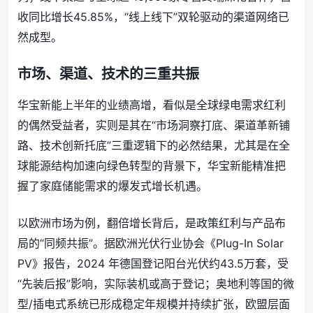
收同比增长45.85%，“线上线下”双轮驱动的渠道网络已
然成型。
市场、渠道、技术的三重共振
华宝新能上半年的业绩高增，看似是全球绿电需求红利
的偶然受益者，实则是其在“市场洞察打底、渠道革新铺
路、技术创新托底”三重逻辑下的必然结果，尤其是在全
球能源结构加速向绿色转型的背景下，华宝新能精准把
握了家庭储能需求的爆发式增长机遇。
以欧洲市场为例，翻倍增长背后，是政策红利与产品布
局的“同频共振”。据欧洲光伏行业协会《Plug-In Solar
PV》报告，2024 年德国登记阳台光伏约43.5万套，受
“先装后报”影响，实际装机或高于登记；奥地利等国的微
型/插电式系统已形成稳定年规模并持续扩张，欧盟层面