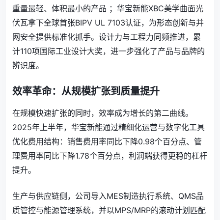
重量最轻、体积最小的产品 ；华宝新能XBC美学曲面光
伏瓦拿下全球首张BIPV UL 7103认证，为形态创新与并
网安全提供标准化抓手。设计力与工程力同频推进，累
计110项国际工业设计大奖，进一步强化了产品与品牌的
辨识度。
效率革命：从规模扩张到质量提升
在规模快速扩张的同时，效率成为增长的第二曲线。
2025年上半年，华宝新能通过精细化运营与数字化工具
优化费用结构：销售费用率同比下降0.98个百分点、管
理费用率同比下降1.78个百分点，利润端获得更稳的杠杆
提升。
生产与供应链侧，公司导入MES制造执行系统、QMS品
质管控与能源管理系统，并以MPS/MRP的滚动计划匹配