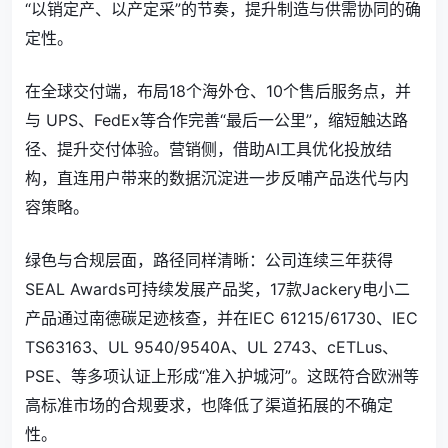
“以销定产、以产定采”的节奏，提升制造与供需协同的确
定性。
在全球交付端，布局18个海外仓、10个售后服务点，并
与 UPS、FedEx等合作完善“最后一公里”，缩短触达路
径、提升交付体验。营销侧，借助AI工具优化投放结
构，直连用户带来的数据沉淀进一步反哺产品迭代与内
容策略。
绿色与合规层面，路径同样清晰：公司连续三年获得
SEAL Awards可持续发展产品奖，17款Jackery电小二
产品通过南德碳足迹核查，并在IEC 61215/61730、IEC
TS63163、UL 9540/9540A、UL 2743、cETLus、
PSE、等多项认证上形成“准入护城河”。这既符合欧洲等
高标准市场的合规要求，也降低了渠道拓展的不确定
性。