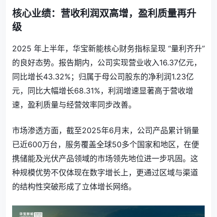
核心业绩：营收利润双高增，盈利质量再升
级
2025 年上半年，华宝新能核心财务指标呈现 “量利齐升”
的良好态势。报告期内，公司实现营业收入16.37亿元，
同比增长43.32%；归属于母公司股东的净利润1.23亿
元，同比大幅增长68.31%，利润增速显著高于营收增
速，盈利质量与经营效率同步改善。
市场渗透方面，截至2025年6月末，公司产品累计销量
已近600万台，服务覆盖全球50多个国家和地区，在便
携储能及光伏产品领域的市场领先地位进一步巩固。这
种规模优势不仅体现在数字增长上，更通过区域与渠道
的结构性突破形成了立体增长网络。