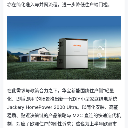
亦在简化准入与并网流程，进一步降低住户端门槛。
在此需求与政策合力之下，华宝新能围绕住户侧“轻量
化、即插即用”的场景推出新一代DIY小型家庭绿电系统
Jackery HomePower 2000 Ultra。以简化安装、高能
稳质、贴近决策链的产品策略与 M2C 直连的快速迭代机
制，对应了欧洲住户的刚性诉求；这也为上半年欧洲市