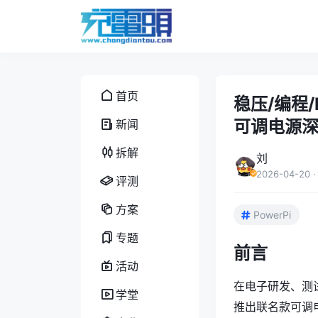
首页
稳压/编程/
可调电源
新闻
拆解
刘
2026-04-20
·
评测
方案
PowerPi
专题
前言
活动
在电子研发、测试
学堂
推出联名款可调