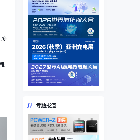
精
机多
程
专题报道