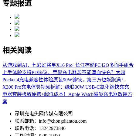
专题报道
相关阅读
从游戏到AI，七彩虹将星X16 Pro+长江存储PC42Q多面手组合
上手体验
支持PD协议，苹果充电器却不能满血快充？大疆
Pocket 4充电兼容性体验
原装90W够快，第三方也能跑满？
X300 Pro充电体验
视频拆解：绿联30W USB-C氮化镓快充充
电器套装
极致便携+超低成本！Apple Watch磁吸充电器改装方
案
深圳充电头网传媒有限公司
联系邮箱：info@chongdiantou.com
联系电话：13242973846
工作时间：9:00-19:00