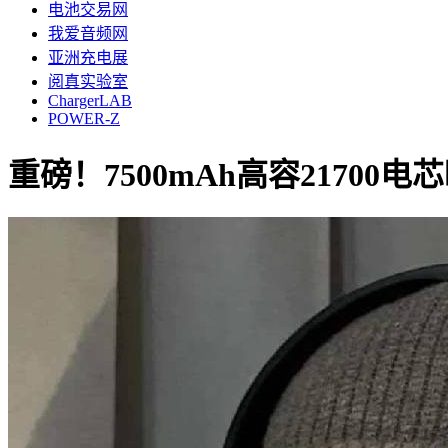
电池交易网
我爱音频网
亚洲充电展
阅真实验室
ChargerLAB
POWER-Z
重磅！7500mAh高容21700电