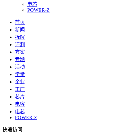
电芯
POWER-Z
首页
新闻
拆解
评测
方案
专题
活动
学堂
企业
工厂
芯片
电容
电芯
POWER-Z
快速访问