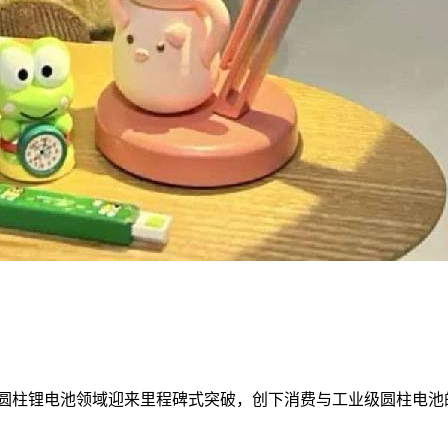
0 电芯，圆柱锂电池领域迎来里程碑式突破，创下消费与工业级圆