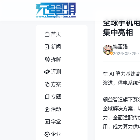
全球手机电源
集中亮相
首页
新闻
捣蛋猫
2026-05-29
·
拆解
评测
在 AI 算力
演进，供电系统
方案
专题
领益智造旗下赛尔
全域解决方案，
活动
力，全面适配传
学堂
用，成为算力供
企业