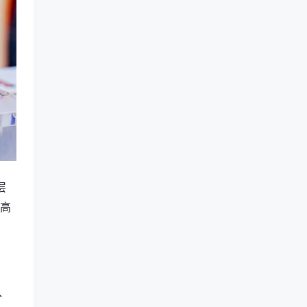
层
、高
、