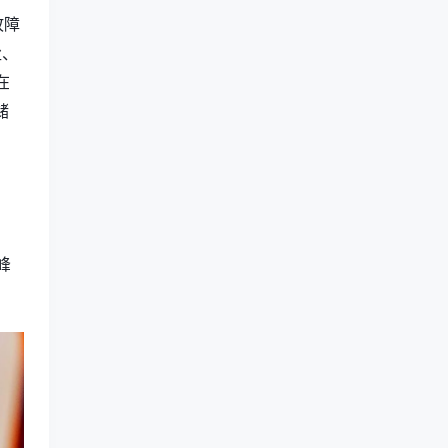
故障
尘、
在
储
峰